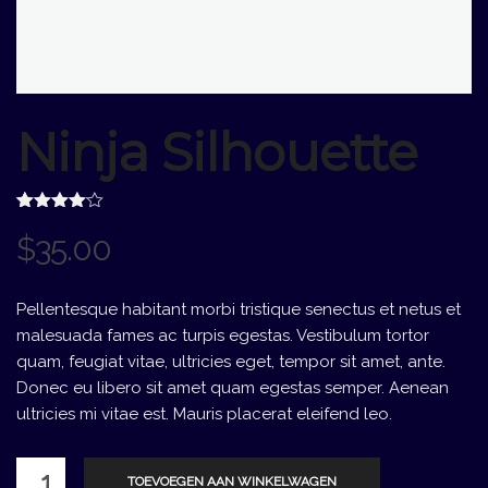
Ninja Silhouette
Gewaardeerd
5
$
35.00
4.00
op
5
gebaseerd
op
klantbeoordelingen
Pellentesque habitant morbi tristique senectus et netus et
malesuada fames ac turpis egestas. Vestibulum tortor
quam, feugiat vitae, ultricies eget, tempor sit amet, ante.
Donec eu libero sit amet quam egestas semper. Aenean
ultricies mi vitae est. Mauris placerat eleifend leo.
Ninja
TOEVOEGEN AAN WINKELWAGEN