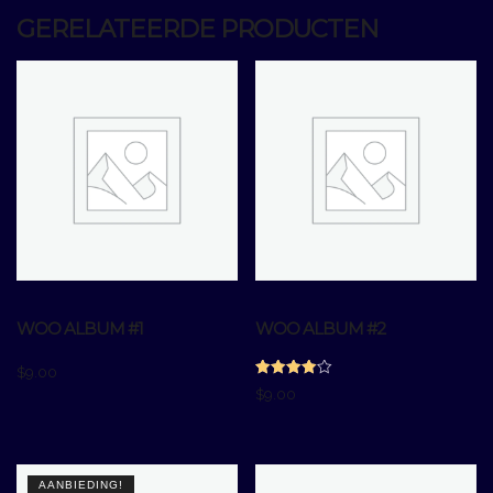
GERELATEERDE PRODUCTEN
WOO ALBUM #1
WOO ALBUM #2
$
9.00
Gewaardeerd
$
9.00
4.00
uit 5
AANBIEDING!