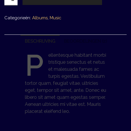
Album
#4
aantal
Categorieën:
Albums
,
Music
BESCHRIJVING
BEOORDELINGEN (2)
P
ellentesque habitant morbi
tristique senectus et netus
et malesuada fames ac
turpis egestas. Vestibulum
tortor quam, feugiat vitae, ultricies
eget, tempor sit amet, ante. Donec eu
libero sit amet quam egestas semper.
Aenean ultricies mi vitae est. Mauris
placerat eleifend leo.