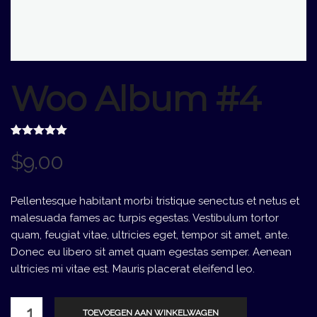
Woo Album #4
Gewaardeerd
2
$
9.00
5.00
op 5
gebaseerd
op
klantbeoordelingen
Pellentesque habitant morbi tristique senectus et netus et
malesuada fames ac turpis egestas. Vestibulum tortor
quam, feugiat vitae, ultricies eget, tempor sit amet, ante.
Donec eu libero sit amet quam egestas semper. Aenean
ultricies mi vitae est. Mauris placerat eleifend leo.
Woo
TOEVOEGEN AAN WINKELWAGEN