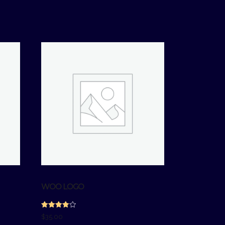
WOO LOGO
Gewaardeerd
$
35.00
4.00