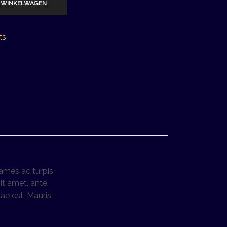
 WINKELWAGEN
ts
fames ac turpis
it amet, ante.
ae est. Mauris