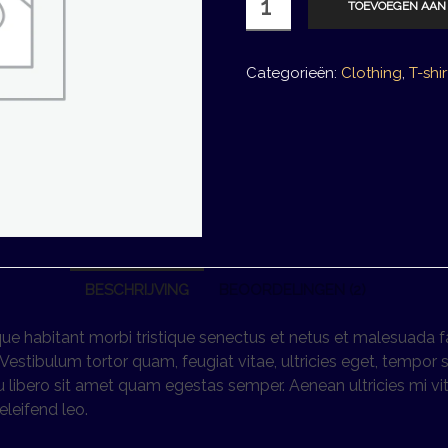
TOEVOEGEN AAN
Quality
aantal
Categorieën:
Clothing
,
T-shir
BESCHRIJVING
BEOORDELINGEN (2)
que habitant morbi tristique senectus et netus et malesuada 
Vestibulum tortor quam, feugiat vitae, ultricies eget, tempor s
 libero sit amet quam egestas semper. Aenean ultricies mi vit
eleifend leo.