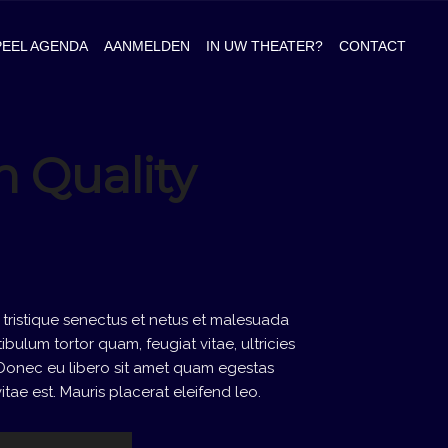
PEEL AGENDA
AANMELDEN
IN UW THEATER?
CONTACT
 Quality
 tristique senectus et netus et malesuada
ibulum tortor quam, feugiat vitae, ultricies
. Donec eu libero sit amet quam egestas
itae est. Mauris placerat eleifend leo.