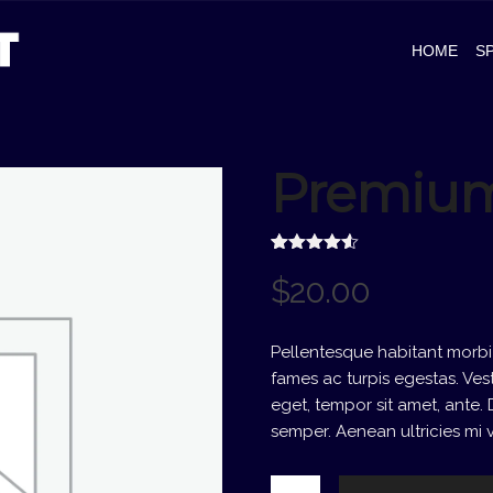
HOME
S
Premium
Gewaardeerd
2
$
20.00
4.50
op 5
gebaseerd
op
klantbeoordelingen
Pellentesque habitant morbi
fames ac turpis egestas. Vest
eget, tempor sit amet, ante
semper. Aenean ultricies mi v
Premium