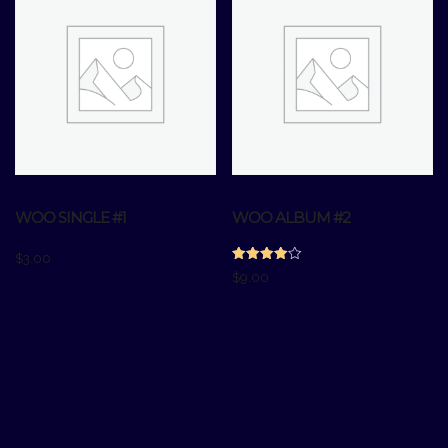
WOO SINGLE #1
WOO ALBUM #2
$
3.00
Gewaardeerd
$
9.00
4.00
uit 5