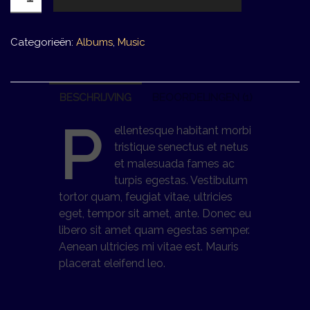
Album
#3
aantal
Categorieën:
Albums
,
Music
BESCHRIJVING
BEOORDELINGEN (1)
P
ellentesque habitant morbi
tristique senectus et netus
et malesuada fames ac
turpis egestas. Vestibulum
tortor quam, feugiat vitae, ultricies
eget, tempor sit amet, ante. Donec eu
libero sit amet quam egestas semper.
Aenean ultricies mi vitae est. Mauris
placerat eleifend leo.