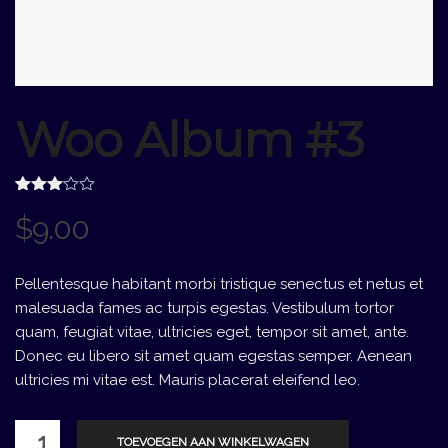
Woo Album #3
Gewaardeerd
1
$
9.00
3.00
op 5
gebaseerd
op
klantbeoordeling
Pellentesque habitant morbi tristique senectus et netus et
malesuada fames ac turpis egestas. Vestibulum tortor
quam, feugiat vitae, ultricies eget, tempor sit amet, ante.
Donec eu libero sit amet quam egestas semper. Aenean
ultricies mi vitae est. Mauris placerat eleifend leo.
Woo
TOEVOEGEN AAN WINKELWAGEN